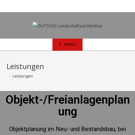
MENÜ
Leistungen
>
Leistungen
Objekt-/Freianlagenplan
ung
Objektplanung im Neu- und Bestandsbau, bei